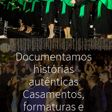
Documentamos
histórias
autênticas
Casamentos,
formaturas e